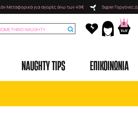
των 49€
Super Γοργόνες Δωρεάν Μεταφορικά για αγορές ά
0
NAUGHTY TIPS
ΕΠΙΚΟΙΝΩΝΙΑ
Κατηγορίες
Brands