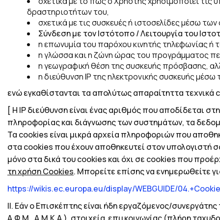
σχετικά με το πώς ο Χρήστης χρησιμοποιεί τις 
δραστηριοτήτων του,
σχετικά με τις συσκευές ή ιστοσελίδες μέσω τω
Σύνδεση με τον Ιστότοπο / Λειτουργία του Ιστ
η επωνυμία του παρόχου κινητής τηλεφωνίας ή τ
η γλώσσα και η ζώνη ώρας του προγράμματος πε
η γεωγραφική θέση της συσκευής πρόσβασης, αλλά
η διεύθυνση ΙΡ της ηλεκτρονικής συσκευής μέσ
ενώ εγκαθίστανται τα απολύτως απαραίτηττα τεχνικά c
[ Η
IP
διεύθυνση είναι ένας αριθμός που αποδίδεται στη
πληροφορίας και διάγνωσης των συστημάτων, τα δεδομ
Τα
cookies
είναι μικρά αρχεία πληροφοριών που αποθηκ
στα
cookies
που έχουν αποθηκευτεί στον υπολογιστή σ
μόνο στα δικά του
cookies
και όχι σε
cookies
που προέρχ
τη χρήση
Cookies
. Μπορείτε επίσης να ενημερωθείτε
γ
https
://
wikis
.
ec
.
europa
.
eu
/
display
/
WEBGUIDE
/04.+
Cooki
ΙΙ.
Εάν ο Επισκέπτης είναι ήδη εργαζόμενος/συνεργάτης 
Α.Φ.Μ., Α.Μ.Κ.Α.), στοιχεία επιικοινωνίας (πλήρη ταχ