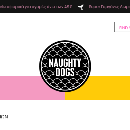
 49€
Super Γοργόνες Δωρεάν Μεταφορικά για αγορές άνω 
ΝΩΝ