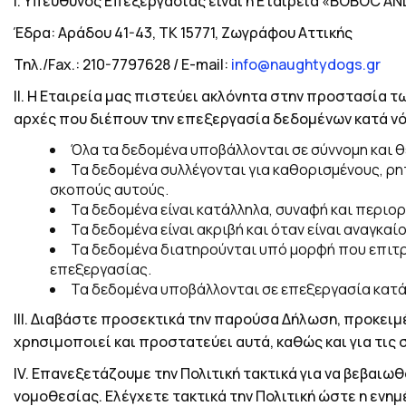
Ι.
Υπεύθυνος Επεξεργασίας είναι η Εταιρεία
«BOBOC AND
Έδρα: Αράδου 41-43, ΤΚ 15771, Ζωγράφου Αττικής
Τηλ
./Fax.:
210-7797628
/
E
-
mail
:
info
@
naughtydogs
.
gr
ΙΙ.
Η Εταιρεία μας πιστεύει ακλόνητα στην προστασία τ
αρχές που διέπουν την επεξεργασία δεδομένων κατά νό
Όλα τα δεδομένα υποβάλλονται σε σύννομη και θ
Τα δεδομένα συλλέγονται για καθορισμένους, ρ
σκοπούς αυτούς.
Τα δεδομένα είναι κατάλληλα, συναφή και περιο
Τα δεδομένα είναι ακριβή και όταν είναι αναγκα
Τα δεδομένα διατηρούνται υπό μορφή που επιτρ
επεξεργασίας.
Τα δεδομένα υποβάλλονται σε επεξεργασία κατά
ΙΙΙ.
Διαβάστε προσεκτικά την παρούσα Δήλωση, προκειμέν
χρησιμοποιεί και προστατεύει αυτά, καθώς και για τις 
Ι
V
.
Επανεξετάζουμε την Πολιτική τακτικά για να βεβαιωθ
νομοθεσίας. Ελέγχετε τακτικά την Πολιτική ώστε η ενημ