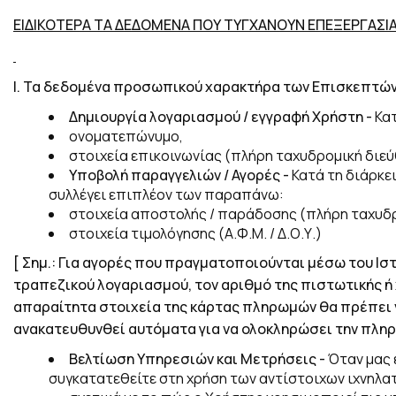
ΕΙΔΙΚΟΤΕΡΑ ΤΑ ΔΕΔΟΜΕΝΑ ΠΟΥ ΤΥΓΧΑΝΟΥΝ ΕΠΕΞΕΡΓΑΣΙ
Ι.
Τα δεδομένα προσωπικού χαρακτήρα των Επισκεπτών/Χ
Δημιουργία λογαριασμού / εγγραφή Χρήστη
-
Κατ
ονοματεπώνυμο,
στοιχεία επικοινωνίας (πλήρη ταχυδρομική διε
Υποβολή παραγγελιών / Αγορές
-
Κατά τη διάρκε
συλλέγει επιπλέον των παραπάνω:
στοιχεία αποστολής / παράδοσης (πλήρη ταχυδρ
στοιχεία τιμολόγησης (Α.Φ.Μ. / Δ.Ο.Υ.)
[ Σημ.: Για αγορές που πραγματοποιούνται μέσω του Ισ
τραπεζικού λογαριασμού, τον αριθμό της πιστωτικής ή 
απαραίτητα στοιχεία της κάρτας πληρωμών θα πρέπει 
ανακατευθυνθεί αυτόματα για να ολοκληρώσει την πληρ
Βελτίωση Υπηρεσιών και Μετρήσεις
-
Όταν μας 
συγκατατεθείτε στη χρήση των αντίστοιχων ιχνηλατ