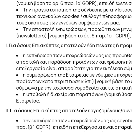
(
νομική βάση το άρ. 6 παρ. 1α'
GDPR
), επειδή έχετε
Την πραγματοποίηση της σύνδεσης με την Ιστοσε
τεχνικώς αναγκαίων cookies / συλλογή πληροφοριών 
τους σκοπούς των εννόμων συμφερόντων μας.
Την αποστολή ενημερώσεων, προωθητικών μηνυμ
(newsletters) [
νομική βάση το άρ. 6 παρ. 1α΄
GDPR
]
ΙΙ.
Για όσους Επισκέπτες αποτελούν ήδη πελάτες ή προμ
η εκπλήρωση των υποχρεώσεών μας ως προμηθε
αποστολή και παράδοση προϊόντων και χρέωση/πλη
επεξεργασία είναι απαραίτητη για την εκτέλεση σύμ
η συμμόρφωση της Εταιρείας με νόμιμες υποχρε
προϊόντων κατά περίπτωση κ.λπ.) [
νομική βάση το 
σύμφωνα με την ισχύουσα νομοθεσία και τις απαιτήσ
η υποβολή ή διαχείριση παραπόνων (
νομική βάση
Εταιρείας.
ΙΙΙ.
Για όσους Επισκέπτες αποτελούν εργαζομένους/συνερ
την εκπλήρωση των υποχρεώσεών μας ως εργοδό
παρ. 1β΄
GDPR
), επειδή η επεξεργασία είναι απαραί