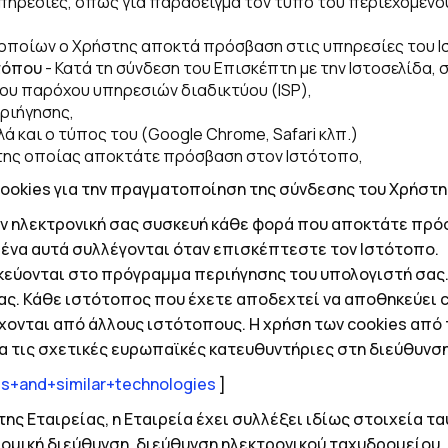
υπηρεσίες, όπως για παράδειγμα τον τύπο του περιεχομένου
ν οποίων ο Χρήστης αποκτά πρόσβαση στις υπηρεσίες του Ι
οτόπου
- Κατά τη σύνδεση του Επισκέπτη με την Ιστοσελίδα,
ου παρόχου υπηρεσιών διαδικτύου (ISP),
ριήγησης,
 και ο τύπος του (Google Chrome, Safari κλπ.)
ω της οποίας αποκτάτε πρόσβαση στον Ιστότοπο,
ookies για την πραγματοποίηση της σύνδεσης του Χρήστη 
ν ηλεκτρονική σας συσκευή κάθε φορά που αποκτάτε πρόσ
ένα αυτά συλλέγονται όταν επισκέπτεστε τον
I
στότοπο.
εύονται στο πρόγραμμα περιήγησης του υπολογιστή σας.
ας. Κάθε ιστότοπος που έχετε αποδεχτεί να αποθηκεύει
ονται από άλλους ιστότοπους. Η χρήση των
cookies
από 
ια τις σχετικές ευρωπαϊκές κατευθυντήριες στη διεύθυνση
es
+
and
+
similar
+
technologies
]
της Εταιρείας, η Εταιρεία έχει συλλέξει ιδίως στοιχεία
υδρομική διεύθυνση, διεύθυνση ηλεκτρονικού ταχυδρομείου