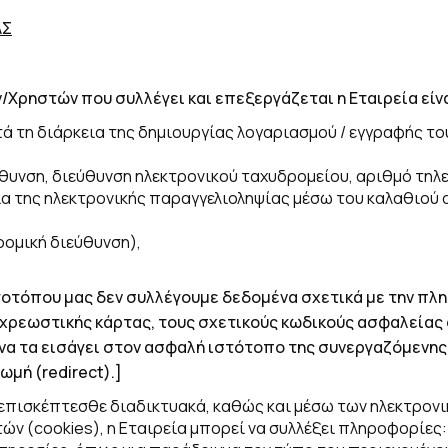
ΑΣ
ρηστών που συλλέγει και επεξεργάζεται η Εταιρεία είνα
ά τη διάρκεια της δημιουργίας λογαριασμού / εγγραφής του
ύθυνση, διεύθυνση ηλεκτρονικού ταχυδρομείου, αριθμό τηλ
ια της ηλεκτρονικής παραγγελιοληψίας μέσω του καλαθιού 
ομική διεύθυνση),
τοτόπου μας δεν συλλέγουμε δεδομένα σχετικά με την πλ
χρεωστικής κάρτας, τους σχετικούς κωδικούς ασφαλείας σ
να τα εισάγει στον ασφαλή ιστότοπο της συνεργαζόμενη
ωμή (
redirect
).]
επισκέπτεσθε διαδικτυακά, καθώς και μέσω των ηλεκτρον
ών (coοkies), η Εταιρεία μπορεί να συλλέξει πληροφορίες: