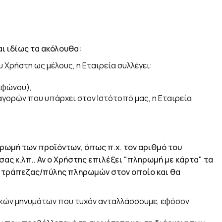
ι ιδίως τα ακόλουθα:
 Χρήστη ως μέλους, η Εταιρεία συλλέγει:
εφώνου),
αγορών που υπάρχει στον Ιστότοπό μας, η Εταιρεία
ηρωμή των προϊόντων, όπως π.χ. τον αριθμό του
ας κ.λπ.. Αν ο Χρήστης επιλέξει "πληρωμή με κάρτα" τα
ς τράπεζας/πύλης πληρωμών στον οποίο και θα
ικών μηνυμάτων που τυχόν ανταλλάσσουμε, εφόσον