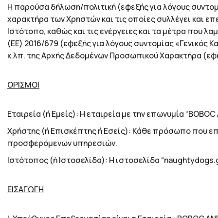
Η παρούσα δήλωση/πολιτική (εφεξής για λόγους συντο
χαρακτήρα των Χρηστών και τις οποίες συλλέγει και επ
Ιστότοπο, καθώς και τις ενέργειες και τα μέτρα που 
(ΕΕ) 2016/679 (εφεξής για λόγους συντομίας «Γενικός Κ
κ.λπ. της Αρχής Δεδομένων Προσωπικού Χαρακτήρα (εφε
ΟΡΙΣΜΟΙ
Εταιρεία (ή Εμείς): Η εταιρεία με την επωνυμία “
BOBOC
Χρήστης (ή Επισκέπτης ή Εσείς): Κάθε πρόσωπο που ε
προσφερόμενων υπηρεσιών.
Ιστότοπος (ή Ιστοσελίδα): Η ιστοσελίδα “naughtydogs.g
ΕΙΣΑΓΩΓΗ