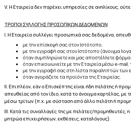
V
.
H Εταιρεία δεν παρέχει υπηρεσίες σε ανηλίκους, ούτ
ΤΡΟΠΟΙ ΣΥΛΛΟΓΗΣ ΠΡΟΣΩΠΙΚΩΝ ΔΕΔΟΜΕΝΩΝ
Ι.
Η Εταιρεία συλλέγει προσωπικά σας δεδομένα, απευθε
με την επίσκεψή σας στον Ιστότοπο,
με την εγγραφή σας στον Ιστότοπο (άνοιγμα λογ
όταν συμπληρώνετε και μας αποστέλλετε φόρμα 
όταν επικοινωνείτε με την Εταιρεία μέσω e-mail
με την εγγραφή σας στη λίστα παραληπτών των ε
όταν αγοράζετε τα προϊόντα της Εταιρείας.
ΙΙ.
Επιπλέον, εάν ο Επισκέπτης είναι ήδη πελάτης ή προ
απευθείας από τον ίδιο, κατά το άνοιγμα καρτέλας, με τ
μέσω τρίτων (π.χ. με σύσταση από άλλο πελάτη ή προμη
ΙΙΙ.
Κατά τις συναλλαγές της με πελάτες/προμηθευτές, η 
μητρώα επιχειρήσεων, εκθέσεις, καταλόγους).