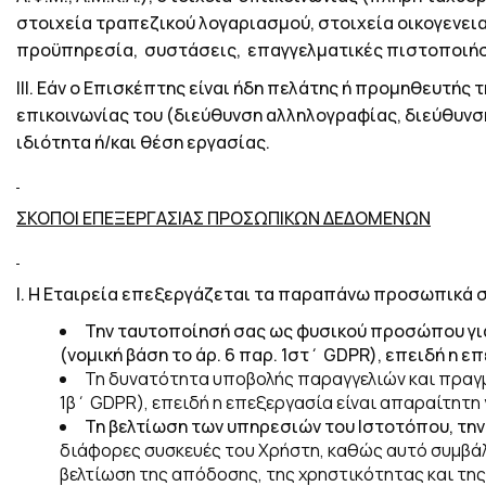
στοιχεία τραπεζικού λογαριασμού, στοιχεία οικογενει
προϋπηρεσία, συστάσεις, επαγγελματικές πιστοποιήσε
ΙΙΙ.
Εάν ο Επισκέπτης είναι ήδη πελάτης ή προμηθευτής τ
επικοινωνίας του (διεύθυνση αλληλογραφίας, διεύθυνσ
ιδιότητα ή/και θέση εργασίας.
ΣΚΟΠΟ
I
ΕΠΕΞΕΡΓΑΣΙΑΣ ΠΡΟΣΩΠΙΚΩΝ ΔΕΔΟΜΕΝΩΝ
Ι.
Η Εταιρεία επεξεργάζεται τα παραπάνω προσωπικά σ
Την ταυτοποίησή σας ως φυσικού προσώπου για
(
νομική βάση το
άρ. 6 παρ. 1στ΄
GDPR
), επειδή η 
Τη δυνατότητα υποβολής παραγγελιών και πραγ
1β΄
GDPR
), επειδή η επεξεργασία είναι απαραίτητη 
Τη βελτίωση των υπηρεσιών του Ιστοτόπου, την
διάφορες συσκευές του Χρήστη, καθώς αυτό συμβάλ
βελτίωση της απόδοσης, της χρηστικότητας και της