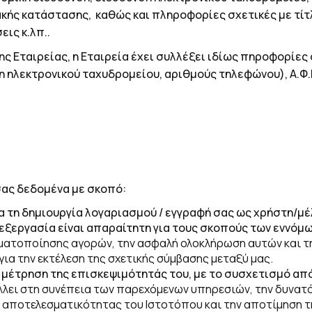
ακής κατάστασης, καθώς και πληροφορίες σχετικές με τί
ις κ.λπ..
ης Εταιρείας, η Εταιρεία έχει συλλέξει ιδίως πηροφορίες
η ηλεκτρονικού ταχυδρομείου, αριθμούς τηλεφώνου), Α.Φ.
ας δεδομένα με σκοπό:
 τη δημιουργία λογαριασμού / εγγραφή σας ως χρήστη/μέ
επεξεργασία είναι απαραίτητη για τους σκοπούς των εννόμ
ματοποίησης αγορών, την ασφαλή ολοκλήρωση αυτών και τ
για την εκτέλεση της σχετικής σύμβασης μεταξύ μας.
 μέτρηση της επισκεψιμότητάς του, με το συσχετισμό από
λει στη συνέπεια των παρεχόμενων υπηρεσιών, την δυνατό
 αποτελεσματικότητας του Ιστοτόπου και την αποτίμηση τη