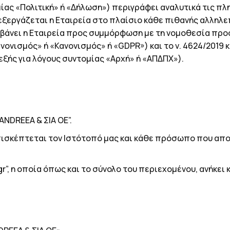
μίας «Πολιτική» ή «Δήλωση») περιγράφει αναλυτικά τις 
εξεργάζεται η Εταιρεία στο πλαίσιο κάθε πιθανής αλληλε
λαμβάνει η Εταιρεία προς συμμόρφωση με τη νομοθεσία π
ανονισμός» ή «Κανονισμός» ή «GDPR») και το ν. 4624/201
ξής για λόγους συντομίας «Αρχή» ή «ΑΠΔΠΧ»).
ANDREEA
& ΣΙΑ ΟΕ
”.
πισκέπτεται τον Ιστότοπό μας και κάθε πρόσωπο που απ
r”, η οποία όπως και το σύνολο του περιεχομένου, ανήκει 