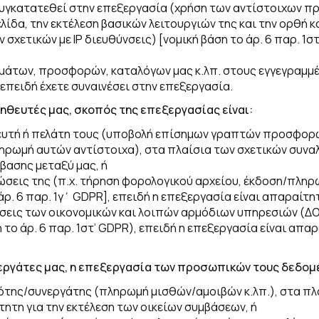
 συγκατατεθεί στην επεξεργασία (χρήση των αντίστοιχων πρ
λίδα, την εκτέλεση βασικών λειτουργιών της και την ορθή 
σχετικών με IP διευθύνσεις) [
νομική βάση το άρ. 6 παρ. 1σ
άτων, προσφορών, καταλόγων μας κ.λπ. στους εγγεγραμμ
, επειδή έχετε συναινέσει στην επεξεργασία.
ηθευτές μας, σκοπός της επεξεργασίας είναι:
υτή ή πελάτη τους (υποβολή επίσημων γραπτών προσφορώ
ρωμή αυτών αντίστοιχα), στα πλαίσια των σχετικών συνα
βασης μεταξύ μας, ή
ώσεις της (π.χ. τήρηση φορολογικού αρχείου, έκδοση/πλ
άρ. 6 παρ. 1γ΄
GDPR
], επειδή η επεξεργασία είναι απαραίτ
εις των οικονομικών και λοιπών αρμόδιων υπηρεσιών (ΔΟΥ, Γ
 το άρ. 6 παρ. 1στ’
GDPR
), επειδή η επεξεργασία είναι απ
γάτες μας, η επεξεργασία των προσωπικών τους δεδομένω
της/συνεργάτης (πληρωμή μισθών/αμοιβών κ.λπ.), στα πλα
τητη για την εκτέλεση των οικείων συμβάσεων, ή