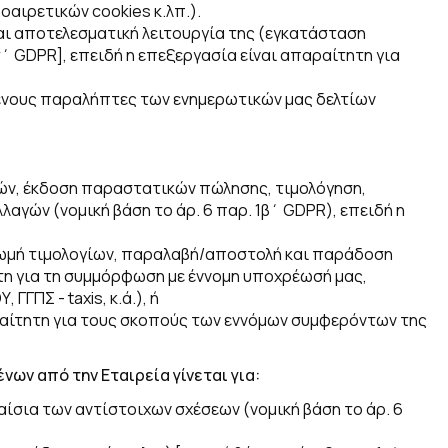
οαιρετικών cookies κ.λπ.).
και αποτελεσματική λειτουργία της (εγκατάσταση
τ΄
GDPR
], επειδή η επεξεργασία είναι απαραίτητη για
ένους παραλήπτες των ενημερωτικών μας δελτίων
ν, έκδοση παραστατικών πώλησης, τιμολόγηση,
λλαγών (
νομική βάση το άρ. 6 παρ. 1β΄
GDPR
), επειδή η
ηρωμή τιμολογίων, παραλαβή/αποστολή και παράδοση
ητη για τη συμμόρφωση με έννομη υποχρέωσή μας,
ΓΠΣ - taxis, κ.ά.), ή
αραίτητη για τους σκοπούς των εννόμων συμφερόντων της
ν από την Εταιρεία γίνεται για:
ίσια των αντίστοιχων σχέσεων (
νομική βάση το άρ. 6