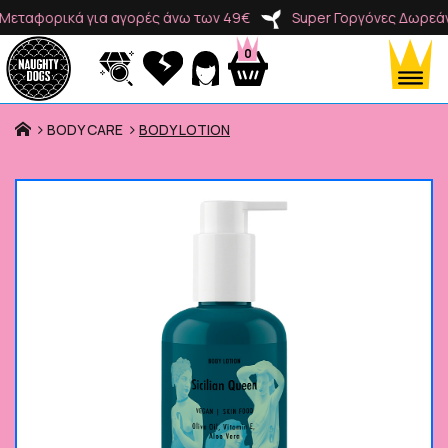
αφορικά για αγορές άνω των 49€
Super Γοργόνες Δωρεάν Με
0
BODY CARE
BODY LOTION
Προϊόντα
Κατηγορίες
Brands