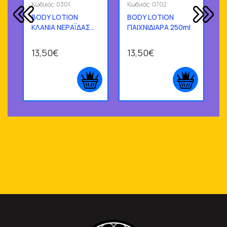
Κωδικός:
0301
Κωδικός:
0702
Κ
BODY LOTION
BODY LOTION
ΚΛΑΝΙΑ ΝΕΡΑΪΔΑΣ
ΠΑΙΧΝΙΔΙΑΡΑ 250ml
250ml
2
13,50€
13,50€