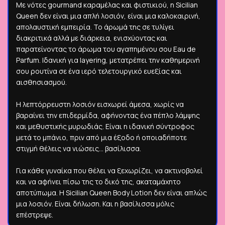
Με νότες gourmand καραμέλας και φιστικιού, η Sicilian
Queen δεν είναι μια απλή λοσιόν, είναι μια καλοκαιρινή,
απολαυστική εμπειρία. Το άρωμά της σε τυλίγει
διακριτικά αλλά με διάρκεια, ενισχύοντας και
παρατείνοντας το άρωμα του αγαπημένου σου Eau de
Parfum. Ιδανική για layering, μετατρέπει την καθημερινή
σου ρουτίνα σε ένα ιερό τελετουργικό ευεξίας και
αισθησιασμού.
Η λεπτόρρευστη λοσιόν εισχωρεί άμεσα, χωρίς να
βαραίνει την επιδερμίδα, αφήνοντας ένα πέπλο λάμψης
και μεθυστικής μυρωδιάς. Είναι η ιδανική σύντροφος
μετά το μπάνιο, πριν από μια έξοδο ή οποιαδήποτε
στιγμή θέλεις να νιώσεις... βασίλισσα.
Για κάθε γυναίκα που θέλει να ξεχωρίζει, να ακτινοβολεί
και να αφήνει πίσω της το δικό της, ακαταμάχητο
αποτύπωμα. Η Sicilian Queen Body Lotion δεν είναι απλώς
μια λοσιόν. Είναι δήλωση. Και η βασίλισσα μόλις
επέστρεψε.