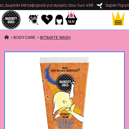
Δωρεάν Μεταφορικά για αγορές άνω των 49€
Super Γοργόνε
0
BODY CARE
INTIMATE WASH
Προϊόντα
Κατηγορίες
Brands