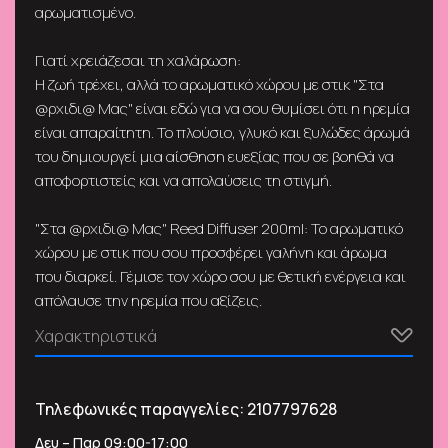
αρωματισμένο.
Γιατί χρειάζεσαι τη χαλάρωση:
Η ζωή τρέχει, αλλά το αρωματικό χώρου με στικ "Στα
@ρχιδι@ Μας" είναι εδώ για να σου θυμίσει ότι η ηρεμία
είναι απαραίτητη. Το πλούσιο, γλυκό και ξυλώδες άρωμά
του δημιουργεί μια αίσθηση ευεξίας που σε βοηθά να
αποφορτιστείς και να απολαύσεις τη στιγμή.
"Στα @ρχιδι@ Μας" Reed Diffuser 200ml: Το αρωματικό
χώρου με στικ που σου προσφέρει γαλήνη και άρωμα
που διαρκεί. Γέμισε τον χώρο σου με θετική ενέργεια και
απόλαυσε την ηρεμία που αξίζεις.
Χαρακτηριστικά
Τηλεφωνικές παραγγελίες:
2107797628
Δευ – Παρ 09:00-17:00