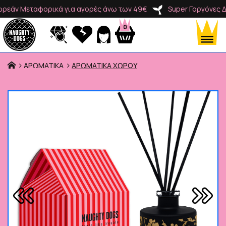
άν Μεταφορικά για αγορές άνω των 49€
Super Γοργόνες Δωρ
0
ΑΡΩΜΑΤΙΚΑ
ΑΡΩΜΑΤΙΚΑ ΧΩΡΟΥ
Προϊόντα
Κατηγορίες
Brands