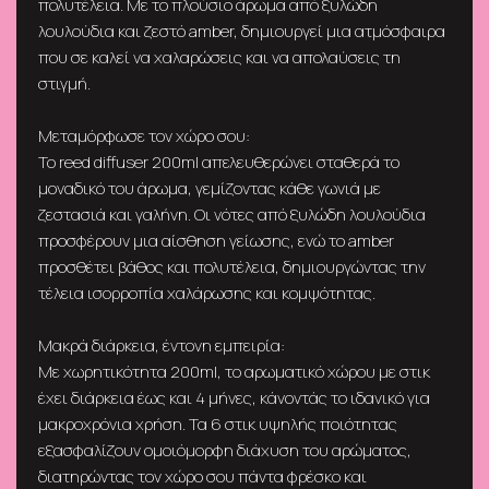
πολυτέλεια. Με το πλούσιο άρωμα από ξυλώδη
λουλούδια και ζεστό amber, δημιουργεί μια ατμόσφαιρα
που σε καλεί να χαλαρώσεις και να απολαύσεις τη
στιγμή.
Μεταμόρφωσε τον χώρο σου:
Το reed diffuser 200ml απελευθερώνει σταθερά το
μοναδικό του άρωμα, γεμίζοντας κάθε γωνιά με
ζεστασιά και γαλήνη. Οι νότες από ξυλώδη λουλούδια
προσφέρουν μια αίσθηση γείωσης, ενώ το amber
προσθέτει βάθος και πολυτέλεια, δημιουργώντας την
τέλεια ισορροπία χαλάρωσης και κομψότητας.
Μακρά διάρκεια, έντονη εμπειρία:
Με χωρητικότητα 200ml, το αρωματικό χώρου με στικ
έχει διάρκεια έως και 4 μήνες, κάνοντάς το ιδανικό για
μακροχρόνια χρήση. Τα 6 στικ υψηλής ποιότητας
εξασφαλίζουν ομοιόμορφη διάχυση του αρώματος,
διατηρώντας τον χώρο σου πάντα φρέσκο και