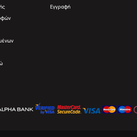
ής
Εγγραφή
οφών
μένων
δώ