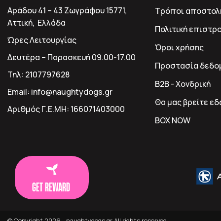
Αράδου 41 – 43 Ζωγράφου 15771,
Τρόποι αποστολ
Αττική, Ελλάδα
Πολιτική επιστρ
Ώρες Λειτουργίας
Όροι χρήσης
Δευτέρα – Παρασκευή 09.00-17.00
Προστασία δεδο
Τηλ:
2107797628
B2B - Χονδρική
Email:
info@naughtydogs.gr
Θα μας βρείτε ε
Αριθμός Γ.Ε.ΜΗ:
166071403000
BOX NOW
GET REWARD
© Copyright 2026 - naughtydogs.gr All rights reserved