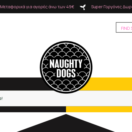
ορικά για αγορές άνω των 49€
Super Γοργόνες Δωρεάν Με
α!