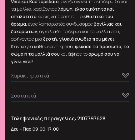
Vera και Καστορέλαιο
, αναζωογονεί την επιδερμίδα και
τα μαλλιά, χαρίζοντας
λάμψη, ελαστικότητα και
απαλότητα
χωρίς λιπαρότητα. Το
εθιστικό του
άρωμα
, ένας λαχταριστός συνδυασμός
βανίλιας και
ζαχαρωτών
, αγκαλιάζει το δέρμα και τα μαλλιά σου,
αφήνοντας μια
ζεστή, γλυκιά ευωδιά που μένει
.
Ιδανικό για καθημερινή χρήση,
ψέκασε το πρόσωπο, το
σώμα ή τα μαλλιά σου
και άφησε το
άρωμά σου να
γίνει viral
!
Χαρακτηριστικά
Συστατικά
Τηλεφωνικές παραγγελίες:
2107797628
Δευ – Παρ 09:00-17:00