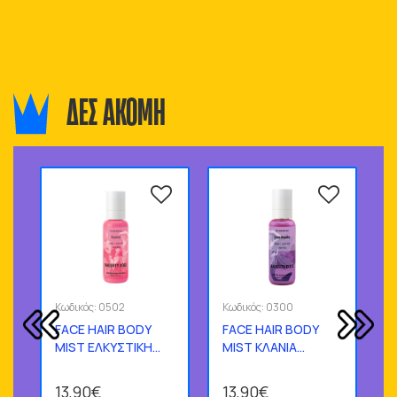
ΔΕΣ ΑΚΟΜΗ
Κωδικός:
0502
Κωδικός:
0300
Κ
FACE HAIR BODY
FACE HAIR BODY
F
MIST ΕΛΚΥΣΤΙΚΗ
MIST ΚΛΑΝΙΑ
150 ml
ΝΕΡΑΪΔΑΣ 150ml
Π
13,90€
13,90€