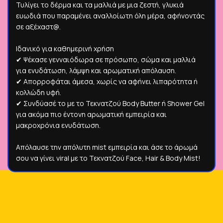
Τυλίγει το δέρμα και τα μαλλιά με μια ζεστή, γλυκιά
ευωδιά που παραμένει αναλλοίωτη όλη μέρα, αφήνοντάς
σε αξέχαστ@.
Ιδανικό για καθημερινή χρήση
✔ Ψέκασε γενναιόδωρα σε πρόσωπο, σώμα και μαλλιά
για ενυδάτωση, λάμψη και αρωματική απόλαυση.
✔ Απορροφάται άμεσα, χωρίς να αφήνει λιπαρότητα ή
κολλώδη υφή.
✔ Συνδύασέ το με το Τεκνατζού Body Butter ή Shower Gel
για ακόμα πιο έντονη αρωματική εμπειρία και
μακροχρόνια ενυδάτωση.
Απόλαυσε την απόλυτη mist εμπειρία και άσε το άρωμά
σου να γίνει viral με το Τεκνατζού Face, Hair & Body Mist!