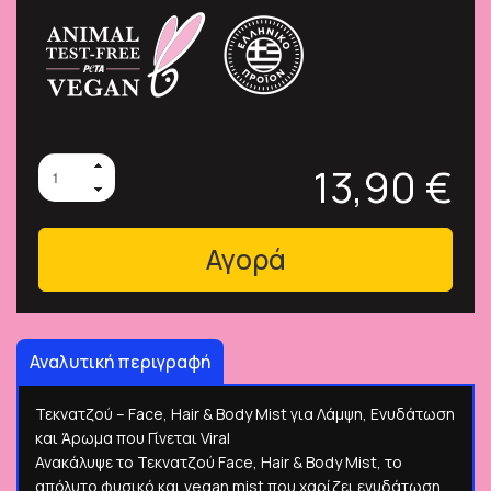
13,90 €
Αγορά
Αναλυτική περιγραφή
Τεκνατζού – Face, Hair & Body Mist για Λάμψη, Ενυδάτωση
και Άρωμα που Γίνεται Viral
Ανακάλυψε το Τεκνατζού Face, Hair & Body Mist, το
απόλυτο φυσικό και vegan mist που χαρίζει ενυδάτωση,