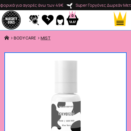
ικά για αγορές άνω των 49€
Super Γοργόνες Δωρεάν Μεταφο
0
BODY CARE
MIST
Προϊόντα
Κατηγορίες
Brands