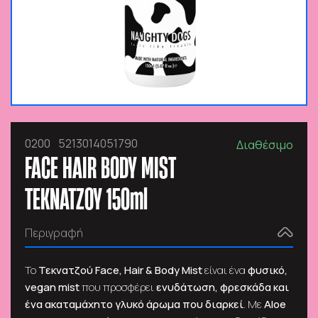
0200
5213014051790
Διαθέσιμο
FACE HAIR BODY MIST
ΤΕΚΝΑΤΖΟΥ 150ml
Περιγραφή
Το
Τεκνατζού Face, Hair & Body Mist
είναι ένα
φυσικό,
vegan mist
που προσφέρει
ενυδάτωση, φρεσκάδα και
ένα ακαταμάχητο γλυκό άρωμα που διαρκεί
. Με
Aloe