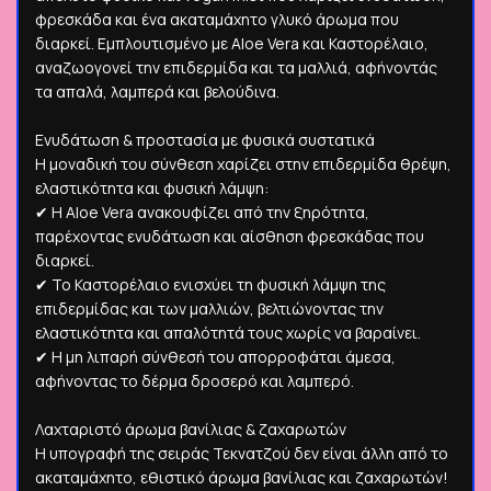
φρεσκάδα και ένα ακαταμάχητο γλυκό άρωμα που
διαρκεί. Εμπλουτισμένο με Aloe Vera και Καστορέλαιο,
αναζωογονεί την επιδερμίδα και τα μαλλιά, αφήνοντάς
τα απαλά, λαμπερά και βελούδινα.
Ενυδάτωση & προστασία με φυσικά συστατικά
Η μοναδική του σύνθεση χαρίζει στην επιδερμίδα θρέψη,
ελαστικότητα και φυσική λάμψη:
✔ Η Aloe Vera ανακουφίζει από την ξηρότητα,
παρέχοντας ενυδάτωση και αίσθηση φρεσκάδας που
διαρκεί.
✔ Το Καστορέλαιο ενισχύει τη φυσική λάμψη της
επιδερμίδας και των μαλλιών, βελτιώνοντας την
ελαστικότητα και απαλότητά τους χωρίς να βαραίνει.
✔ Η μη λιπαρή σύνθεσή του απορροφάται άμεσα,
αφήνοντας το δέρμα δροσερό και λαμπερό.
Λαχταριστό άρωμα βανίλιας & ζαχαρωτών
Η υπογραφή της σειράς Τεκνατζού δεν είναι άλλη από το
ακαταμάχητο, εθιστικό άρωμα βανίλιας και ζαχαρωτών!