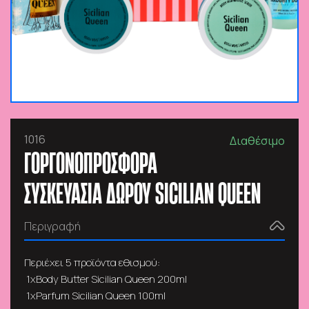
1016
Διαθέσιμο
ΓΟΡΓΟΝΟΠΡΟΣΦΟΡΑ
ΣΥΣΚΕΥΑΣΙΑ ΔΩΡΟΥ SICILIAN QUEEN
Περιγραφή
Περιέχει 5 προϊόντα εθισμού:
1xBody Butter Sicilian Queen 200ml
1xParfum Sicilian Queen 100ml