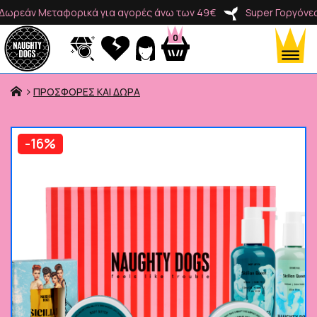
εάν Μεταφορικά για αγορές άνω των 49€
Super Γοργόνες Δω
0
ΠΡΟΣΦΟΡΕΣ ΚΑΙ ΔΩΡΑ
Προϊόντα
-16%
Κατηγορίες
Brands