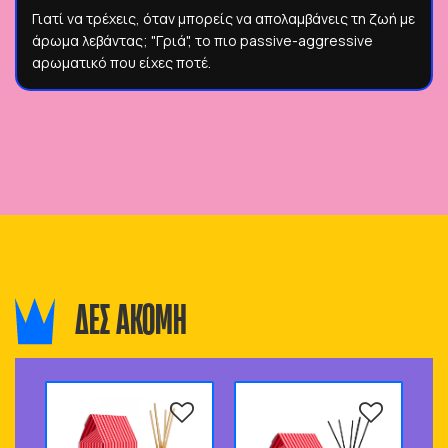
Γιατί να τρέχεις, όταν μπορείς να απολαμβάνεις τη ζωή με
άρωμα λεβάντας; "Γριά", το πιο passive-aggressive
αρωματικό που είχες ποτέ.
ΔΕΣ ΑΚΟΜΗ