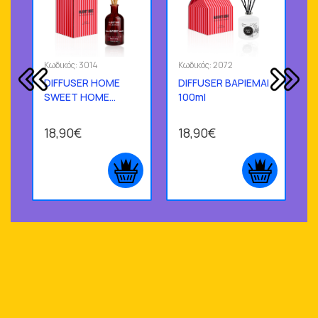
Κωδικός:
3014
Κωδικός:
2072
Κ
DIFFUSER HOME
DIFFUSER ΒΑΡΙΕΜΑΙ
D
SWEET HOME
100ml
BLACK CHERRY
&
100ml
18,90€
18,90€