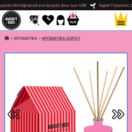
άν Μεταφορικά για αγορές άνω των 49€
Super Γοργόνες Δωρ
0
ΑΡΩΜΑΤΙΚΑ
ΑΡΩΜΑΤΙΚΑ ΧΩΡΟΥ
Προϊόντα
Κατηγορίες
Brands