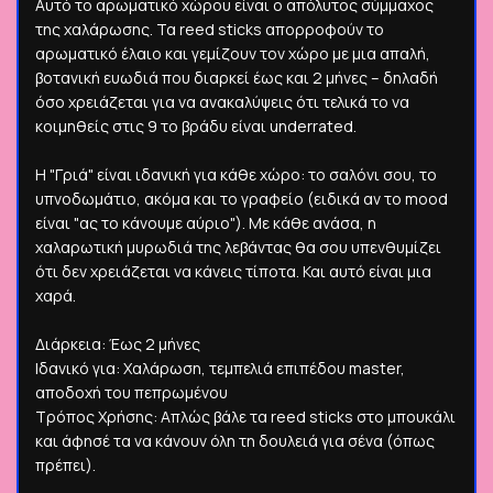
Αυτό το αρωματικό χώρου είναι ο απόλυτος σύμμαχος
της χαλάρωσης. Τα reed sticks απορροφούν το
αρωματικό έλαιο και γεμίζουν τον χώρο με μια απαλή,
βοτανική ευωδιά που διαρκεί έως και 2 μήνες – δηλαδή
όσο χρειάζεται για να ανακαλύψεις ότι τελικά το να
κοιμηθείς στις 9 το βράδυ είναι underrated.
Η "Γριά" είναι ιδανική για κάθε χώρο: το σαλόνι σου, το
υπνοδωμάτιο, ακόμα και το γραφείο (ειδικά αν το mood
είναι "ας το κάνουμε αύριο"). Με κάθε ανάσα, η
χαλαρωτική μυρωδιά της λεβάντας θα σου υπενθυμίζει
ότι δεν χρειάζεται να κάνεις τίποτα. Και αυτό είναι μια
χαρά.
Διάρκεια: Έως 2 μήνες
Ιδανικό για: Χαλάρωση, τεμπελιά επιπέδου master,
αποδοχή του πεπρωμένου
Τρόπος Χρήσης: Απλώς βάλε τα reed sticks στο μπουκάλι
και άφησέ τα να κάνουν όλη τη δουλειά για σένα (όπως
πρέπει).