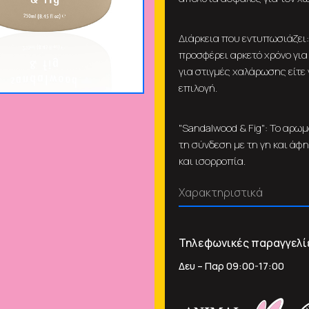
Διάρκεια που εντυπωσιάζει:
προσφέρει αρκετό χρόνο για 
για στιγμές χαλάρωσης είτε 
επιλογή.
"Sandalwood & Fig": Το αρωμ
τη σύνδεση με τη γη και άφη
και ισορροπία.
Χαρακτηριστικά
Τηλεφωνικές παραγγελί
Δευ – Παρ 09:00-17:00