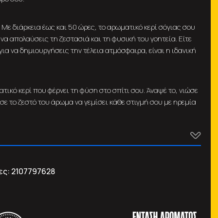
 Με διάρκεια έως και 50 ώρες, το αρωματικό κερί σόγιας σου
να απολαύσεις τη ζεστασιά και τη φυσική του γοητεία. Είτε
για να δημιουργήσεις την τέλεια ατμόσφαιρα, είναι η ιδανική
ατικό κερί που φέρνει τη φύση στο σπίτι σου. Άναψέ το, νιώσε
σε το ζεστό του άρωμα να γεμίσει κάθε στιγμή σου με ηρεμία
ες:
2107797628