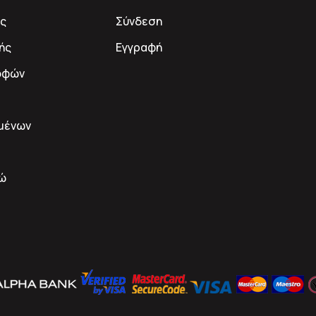
ς
Σύνδεση
ής
Εγγραφή
οφών
μένων
δώ