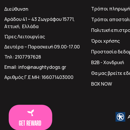
Τρόποι πληρωμή
Διεύθυνση
Αράδου 41 – 43 Ζωγράφου 15771,
Τρόποι αποστολ
Αττική, Ελλάδα
Πολιτική επιστρ
Ώρες Λειτουργίας
Όροι χρήσης
Δευτέρα – Παρασκευή 09.00-17.00
Προστασία δεδο
Τηλ:
2107797628
B2B - Χονδρική
Email:
info@naughtydogs.gr
Θα μας βρείτε ε
Αριθμός Γ.Ε.ΜΗ:
166071403000
BOX NOW
GET REWARD