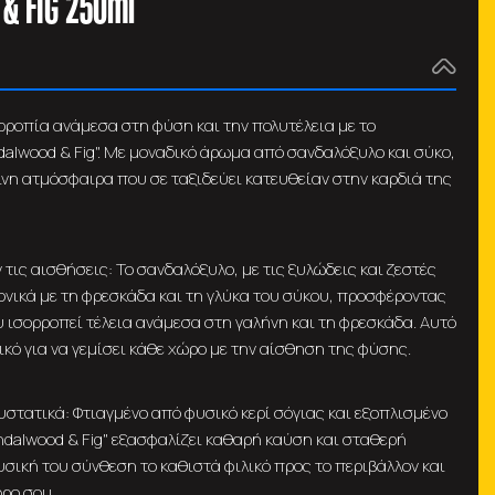
& FIG 250ml
ροπία ανάμεσα στη φύση και την πολυτέλεια με το
dalwood & Fig". Με μοναδικό άρωμα από σανδαλόξυλο και σύκο,
ήινη ατμόσφαιρα που σε ταξιδεύει κατευθείαν στην καρδιά της
τις αισθήσεις: Το σανδαλόξυλο, με τις ξυλώδεις και ζεστές
ονικά με τη φρεσκάδα και τη γλύκα του σύκου, προσφέροντας
 ισορροπεί τέλεια ανάμεσα στη γαλήνη και τη φρεσκάδα. Αυτό
νικό για να γεμίσει κάθε χώρο με την αίσθηση της φύσης.
στατικά: Φτιαγμένο από φυσικό κερί σόγιας και εξοπλισμένο
Sandalwood & Fig" εξασφαλίζει καθαρή καύση και σταθερή
σική του σύνθεση το καθιστά φιλικό προς το περιβάλλον και
ρο σου.