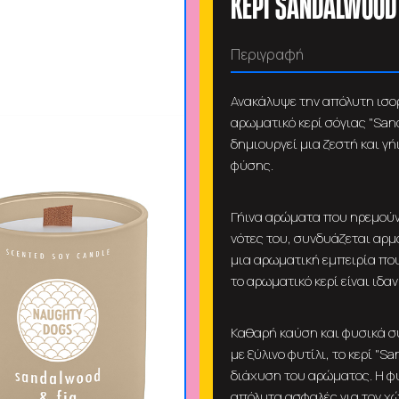
ΚΕΡΙ SANDALWOOD 
Περιγραφή
Ανακάλυψε την απόλυτη ισορ
αρωματικό κερί σόγιας "San
δημιουργεί μια ζεστή και γ
φύσης.
Γήινα αρώματα που ηρεμούν 
νότες του, συνδυάζεται αρμ
μια αρωματική εμπειρία που
το αρωματικό κερί είναι ιδα
Καθαρή καύση και φυσικά συ
με ξύλινο φυτίλι, το κερί "
διάχυση του αρώματος. Η φυ
απόλυτα ασφαλές για τον χώ