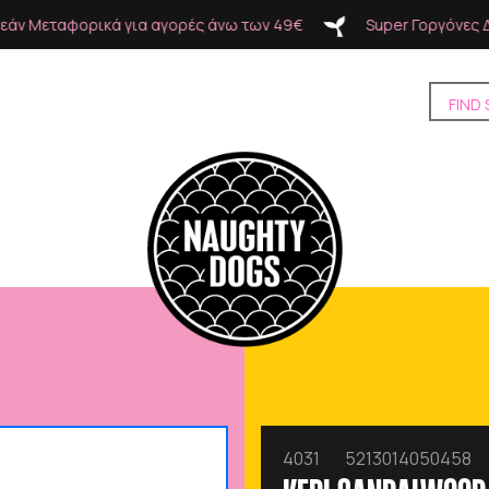
ές άνω των 49€
Super Γοργόνες Δωρεάν Μεταφορικά για α
4031
5213014050458