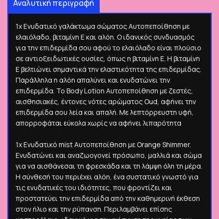
Αναλυτική περιγραφή
1x Ενυδατικό γαλάκτωμα σώματος Αυτοπεποίθηση με
ελαιόλαδο, βιταμίνη Ε και αλόη. Ο ιδανικός συνδυασμός
για την επιδερμίδα σου αφού το ελαιόλαδο είναι πλούσιο
σε αντιοξειδωτικές ουσίες, όπως η βιταμίνη E. Η βιταμίνη
Ε βελτιώνει σημαντικά την ελαστικότητα της επιδερμίδας.
Παράλληλα η αλόη απαλύνει και ενυδατώνει την
επιδερμίδα. Το Body Lotion Αυτοπεποίθηση με ζεστές,
αισθησιακές, έντονες νότες αρώματος Oud, αφήνει την
επιδερμίδα σου λεία και απαλή. Με λεπτόρρευστη υφή,
απορροφάται εύκολα χωρίς να αφήνει λιπαρότητα
1x Ενυδατικό mist Αυτοπεποίθηση με Orange Shimmer.
Ενυδατώνει και αναζωογονεί πρόσωπο, μαλλιά και σώμα
για να αισθάνεσαι τη φρεσκάδα και τη λάμψη όλη τη μέρα.
Η σύνθεσή του περιέχει αλόη, ένα συστατικό γνωστό για
τις ενυδατικές του ιδιότητες, που φροντίζει και
προστατεύει την επιδερμίδα από την καθημερινή έκθεση
στον ήλιο και την ρύπανση. Περιλαμβάνει επίσης