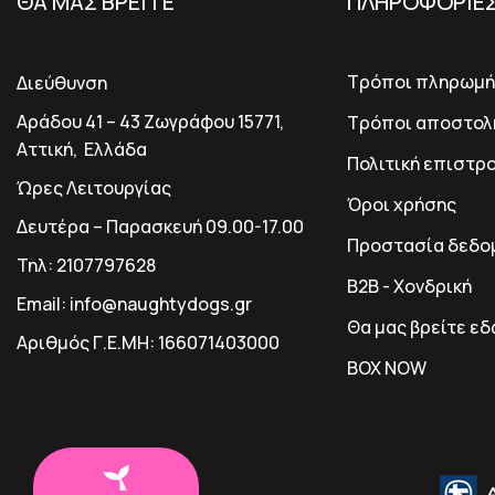
ΘΑ ΜΑΣ ΒΡΕΙΤΕ
ΠΛΗΡΟΦΟΡΙΕ
Τρόποι πληρωμή
Διεύθυνση
Αράδου 41 – 43 Ζωγράφου 15771,
Τρόποι αποστολ
Αττική, Ελλάδα
Πολιτική επιστρ
Ώρες Λειτουργίας
Όροι χρήσης
Δευτέρα – Παρασκευή 09.00-17.00
Προστασία δεδο
Τηλ:
2107797628
B2B - Χονδρική
Email:
info@naughtydogs.gr
Θα μας βρείτε ε
Αριθμός Γ.Ε.ΜΗ:
166071403000
BOX NOW