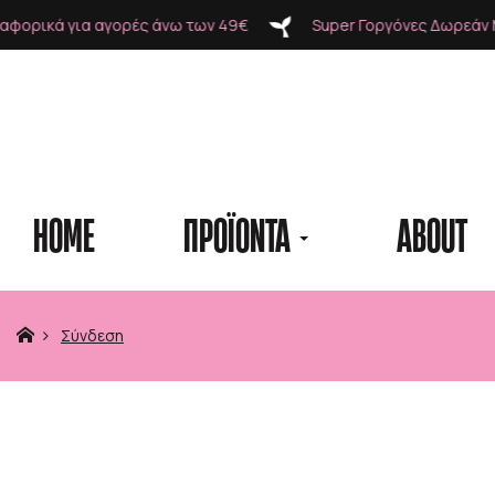
ά για αγορές άνω των 49€
Super Γοργόνες Δωρεάν Μεταφο
HOME
ΠΡΟΪΟΝΤΑ
ABOUT
Προϊόντα
Σύνδεση