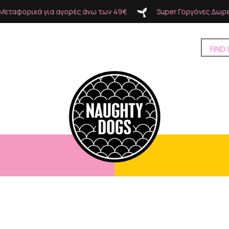
ρικά για αγορές άνω των 49€
Super Γοργόνες Δωρεάν Μετ