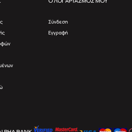
Σ
Ο ΛΟΓΑΡΙΑΣΜΟΣ ΜΟΥ
ς
Σύνδεση
ής
Εγγραφή
οφών
μένων
δώ