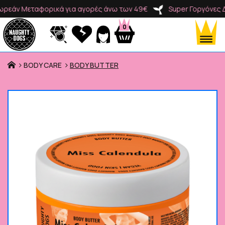
ν Μεταφορικά για αγορές άνω των 49€
Super Γοργόνες Δωρε
0
BODY CARE
BODY BUTTER
Προϊόντα
Κατηγορίες
Brands