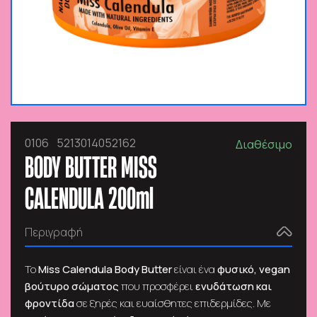
0106
5213014052162
Διαθέσιμο
BODY BUTTER MISS
CALENDULA 200ml
Περιγραφή
Το
Miss
Calendula Body Butter
είναι ένα
φυσικό, vegan
βούτυρο σώματος
που προσφέρει
ενυδάτωση και
φροντίδα
σε ξηρές και ευαίσθητες επιδερμίδες. Με