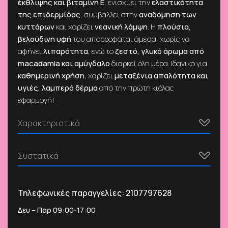
έκθλιψης και βιταμίνη Ε
, ενισχύει την
ελαστικότητα
της επιδερμίδας
, συμβάλλει στην
αναδόμηση των
κυττάρων
και χαρίζει
νεανική λάμψη
. Η
πλούσια,
βελούδινη υφή
του απορροφάται άμεσα, χωρίς να
αφήνει
λιπαρότητα
, ενώ το
ζεστό, γλυκό άρωμα από
macadamia και αμύγδαλο
διαρκεί όλη μέρα. Ιδανικό για
καθημερινή χρήση
, χαρίζει
μεταξένια απαλότητα και
υγιές, λαμπερό δέρμα
από την πρώτη κιόλας
εφαρμογή!
Χαρακτηριστικά
Συστατικά
Τηλεφωνικές παραγγελίες:
2107797628
Δευ – Παρ 09:00-17:00