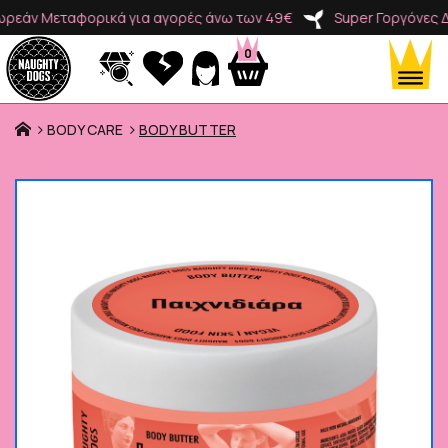
ν Μεταφορικά για αγορές άνω των 49€
Super Γοργόνες Δωρε
0
BODY CARE
BODY BUTTER
Προϊόντα
Κατηγορίες
Brands