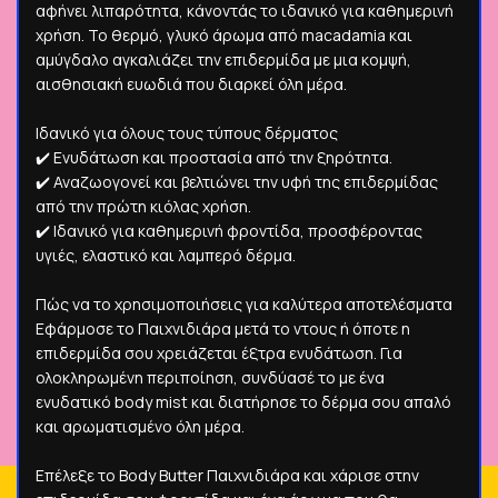
αφήνει λιπαρότητα, κάνοντάς το ιδανικό για καθημερινή
χρήση. Το θερμό, γλυκό άρωμα από macadamia και
αμύγδαλο αγκαλιάζει την επιδερμίδα με μια κομψή,
αισθησιακή ευωδιά που διαρκεί όλη μέρα.
Ιδανικό για όλους τους τύπους δέρματος
✔️ Ενυδάτωση και προστασία από την ξηρότητα.
✔️ Αναζωογονεί και βελτιώνει την υφή της επιδερμίδας
από την πρώτη κιόλας χρήση.
✔️ Ιδανικό για καθημερινή φροντίδα, προσφέροντας
υγιές, ελαστικό και λαμπερό δέρμα.
Πώς να το χρησιμοποιήσεις για καλύτερα αποτελέσματα
Εφάρμοσε το Παιχνιδιάρα μετά το ντους ή όποτε η
επιδερμίδα σου χρειάζεται έξτρα ενυδάτωση. Για
ολοκληρωμένη περιποίηση, συνδύασέ το με ένα
ενυδατικό body mist και διατήρησε το δέρμα σου απαλό
και αρωματισμένο όλη μέρα.
Επέλεξε το Body Butter Παιχνιδιάρα και χάρισε στην