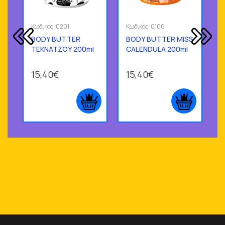
Κωδικός:
0201
Κωδικός:
0106
Κ
BODY BUTTER
BODY BUTTER MISS
ΤΕΚΝΑΤΖΟΥ 200ml
CALENDULA 200ml
Κ
15,40€
15,40€