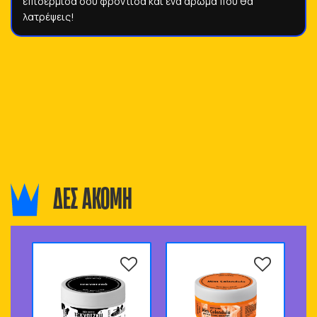
επιδερμίδα σου φροντίδα και ένα άρωμα που θα
λατρέψεις!
ΔΕΣ ΑΚΟΜΗ