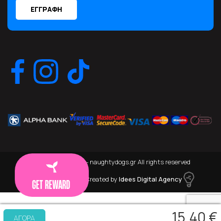
© Copyright 2026 - naughtydogs.gr All rights reserved
Running on
Wefia
- Created by
Idees Digital Agency
GET REWARD
15,40 €
ΑΓΟΡΑ