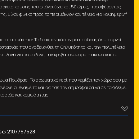
άρκεια καύσης του φτάνει έως και 50 ώρες, προσφέροντας
ς. Είναι φιλικό προς το περιβάλλον και τέλειο για καθημερινή
αι ακαταμάχητο: Το διαχρονικό άρωμα πούδρας δημιουργεί
εστασιάς που αναδεικνύει τη θηλυκότητα και την πολυτέλεια
 επιλογή για το σαλόνι, την κρεβατοκάμαρα ή ακόμα και το
ωμα Πούδρας: Το αρωματικό κερί που γεμίζει τον χώρο σου με
ενέργεια. Άναψέ το και άφησε την ατμόσφαιρα να σε ταξιδέψει
τασιάς και κομψότητας.
ες:
2107797628