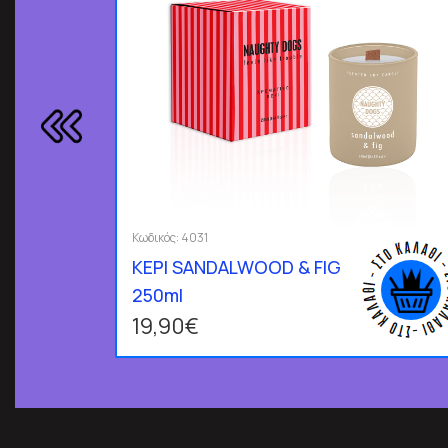
Κωδικός:
4031
ΚΕΡΙ SANDALWOOD & FIG
250ml
19,90€