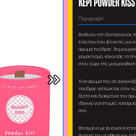
ΚΕΡΙ POWDER KISS
Περιγραφή
Βυθίσου στη ζεστασιά και τ
Kiss που έχει φτιαχτεί για 
άρωμα πούδρας, δημιουργεί
ρομαντισμό, κάνοντάς το την
στον χώρο της μια μοναδική
Ένα άρωμα που σε αγκαλιάζε
πούδρας απλώνεται στον χώ
ζεστό και διακριτικό του άρ
ιδανικό για στιγμές χαλάρωσ
σου.
Φτιαγμένο με φυσικά συστατ
φυσική του σύνθεση και το 