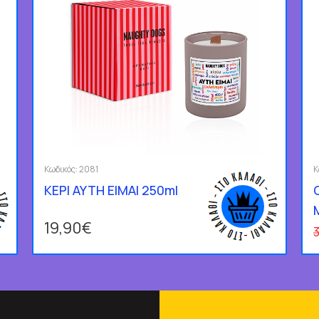
Κωδικός:
2081
Κ
ΚΕΡΙ ΑΥΤΗ ΕΙΜΑΙ 250ml
19,90€
3