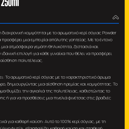
 250ml
η διαχρονική κομψότητα με το αρωματικό κερί σόγιας Powder
να προσφέρει μια εμπειρία απόλυτης γοητείας. Με το έντονο
 μια ατμόσφαιρα γεμάτη θηλυκότητα, ζεστασιά και
 ιδανική επιλογή για κάθε γυναίκα που θέλει να προσφέρει
 αίσθηση πολυτέλειας.
ι: Το αρωματικό κερί σόγιας με το χαρακτηριστικό άρωμα
ρο, δημιουργώντας μια αίσθηση ηρεμίας και κομψότητας. Το
ωμα θυμίζει την αγκαλιά της πολυτέλειας, καθιστώντας το
ης ή για να προσθέσεις μια πινελιά φινέτσας στις βραδιές
ικά για καθαρή καύση: Αυτό το 100% κερί σόγιας, με τη
ξύλινο φυτίλι, εξασφαλίζει καθαρή καύση και σταθερή