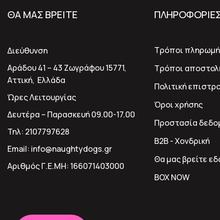
ΘΑ ΜΑΣ ΒΡΕΙΤΕ
ΠΛΗΡΟΦΟΡΙΕ
Τρόποι πληρωμή
Διεύθυνση
Αράδου 41 – 43 Ζωγράφου 15771,
Τρόποι αποστολ
Αττική, Ελλάδα
Πολιτική επιστρ
Ώρες Λειτουργίας
Όροι χρήσης
Δευτέρα – Παρασκευή 09.00-17.00
Προστασία δεδο
Τηλ:
2107797628
B2B - Χονδρική
Email:
info@naughtydogs.gr
Θα μας βρείτε ε
Αριθμός Γ.Ε.ΜΗ:
166071403000
BOX NOW