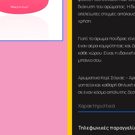
διάχυση του αρώματος. Η δι
ατελείωτες στιγμές απόλαυση
χρήση.
Γιατί το άρωμα πούδρας είν
έναν αέρα κομψότητας και ζ
κάθε χώρου. Είναι η ιδανική
μπάνιο σου.
Αρωματικό Κερί Σόγιας – Άρ
γοητεία και καθαρή θηλυκή 
σε έναν κόσμο απόλυτης ζεσ
Χαρακτηριστικά
Τηλεφωνικές παραγγελί