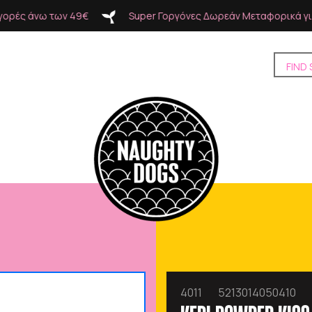
per Γοργόνες Δωρεάν Μεταφορικά για αγορές άνω των 49€
4011
5213014050410