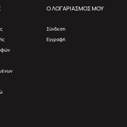
Σ
Ο ΛΟΓΑΡΙΑΣΜΟΣ ΜΟΥ
ς
Σύνδεση
ής
Εγγραφή
οφών
μένων
δώ